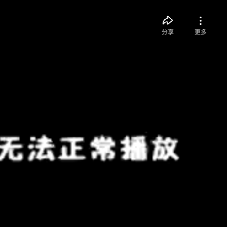
分享
更多