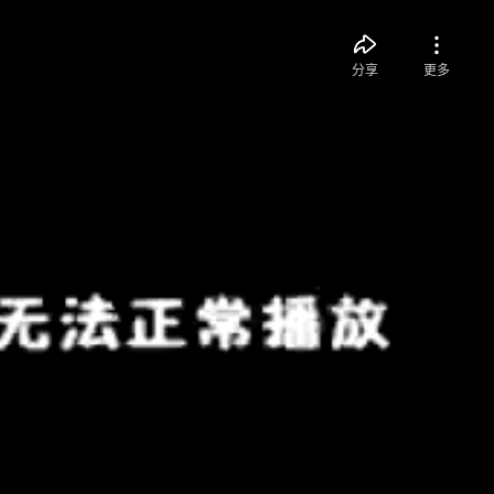
分享
更多