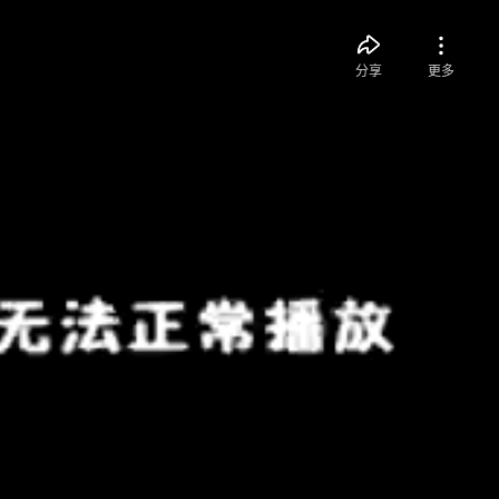
分享
更多