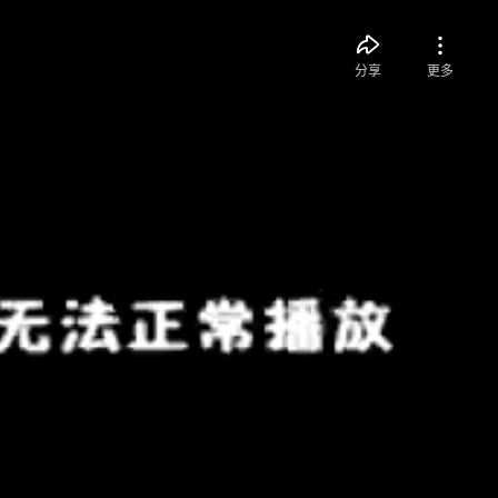
分享
更多