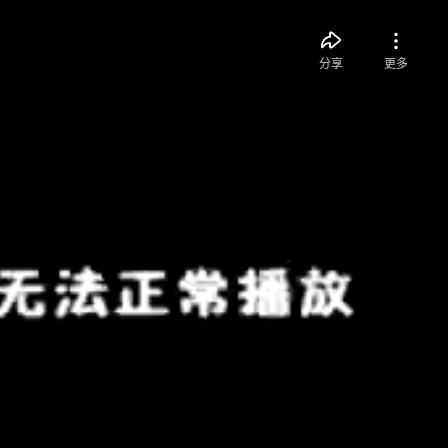
分享
更多