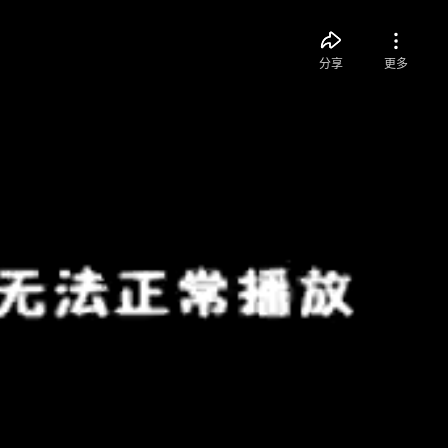
分享
更多