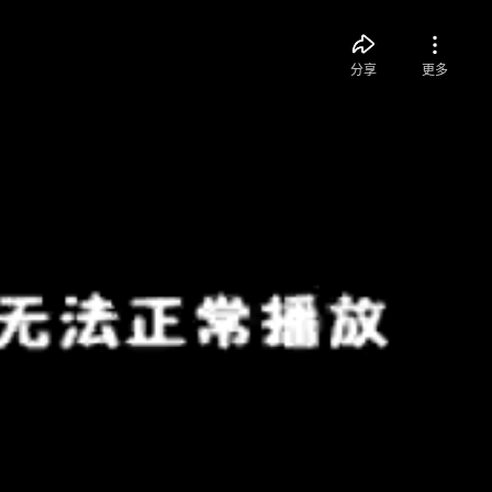
分享
更多