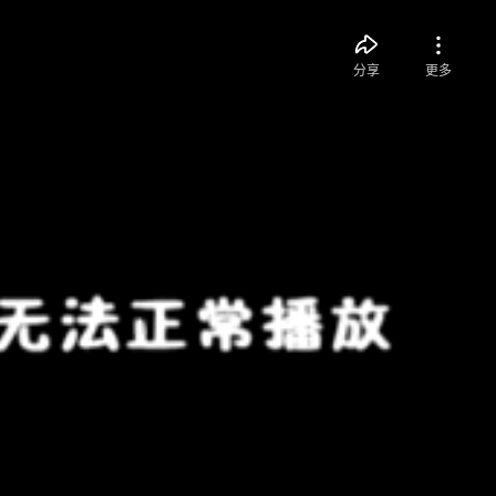
分享
更多