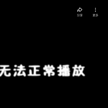
分享
更多