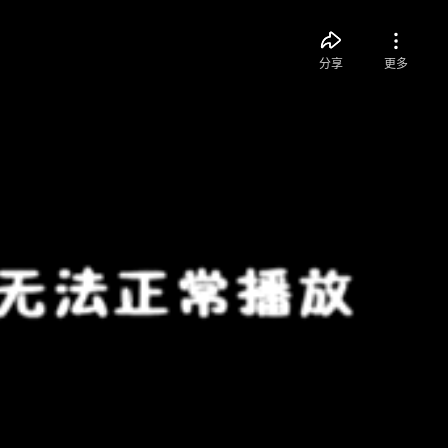
分享
更多