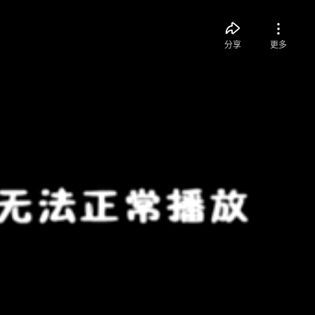
分享
更多