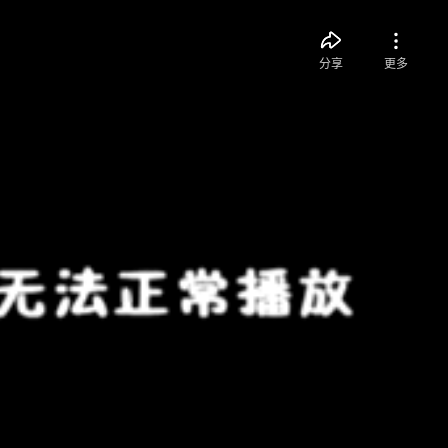
分享
更多