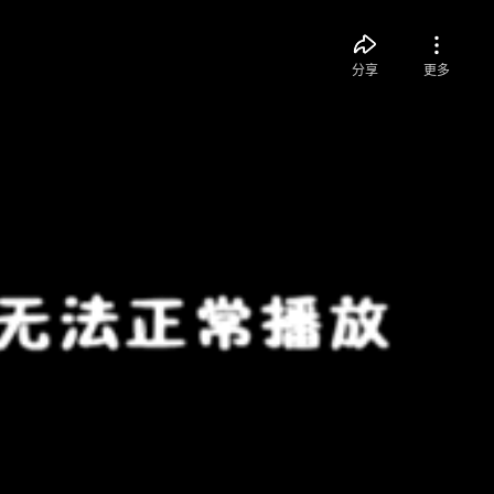
分享
更多