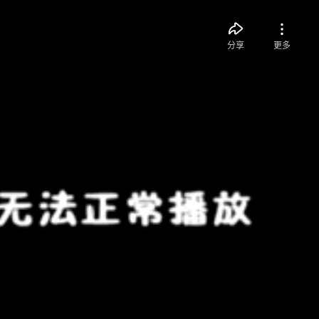
分享
更多