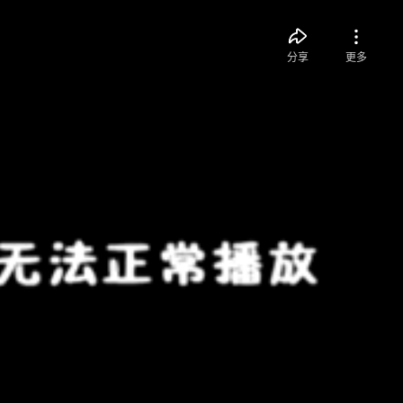
分享
更多