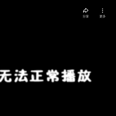
分享
更多