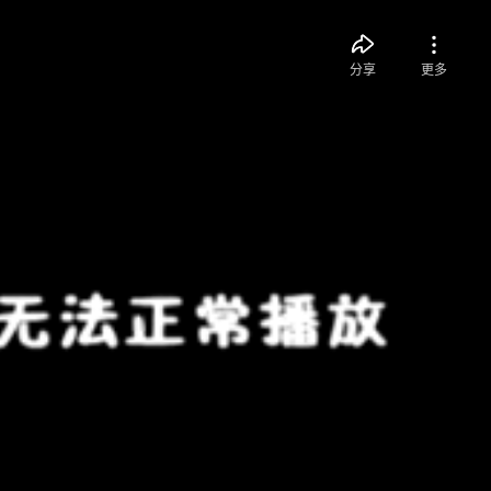
分享
更多