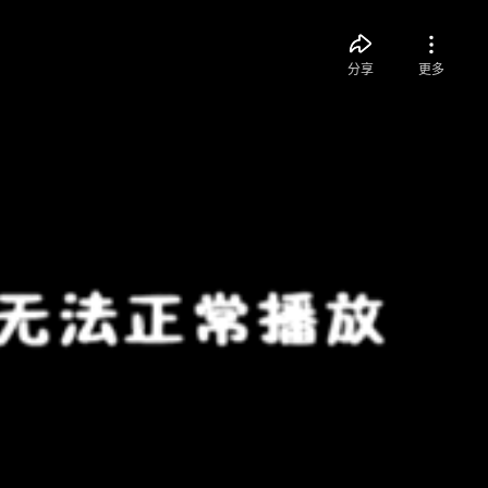
分享
更多