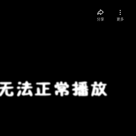
分享
更多