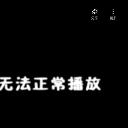
分享
更多