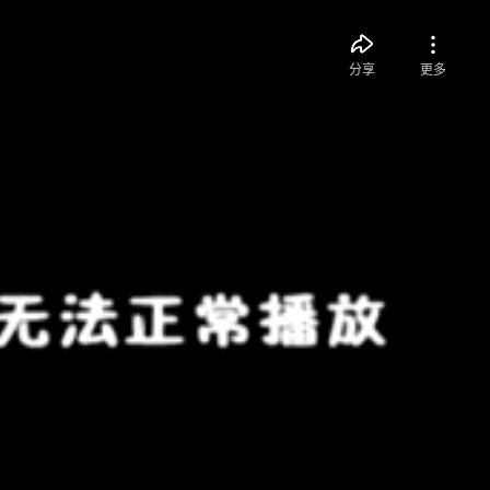
分享
更多