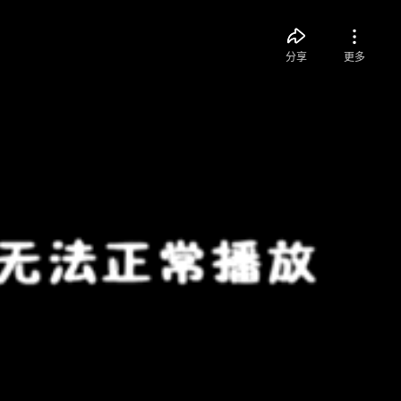
分享
更多