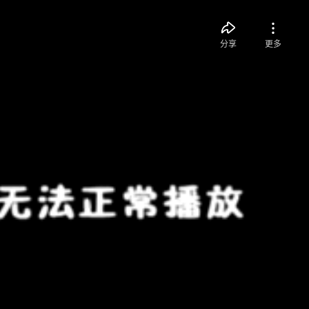
分享
更多