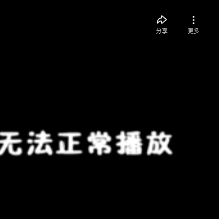
分享
更多