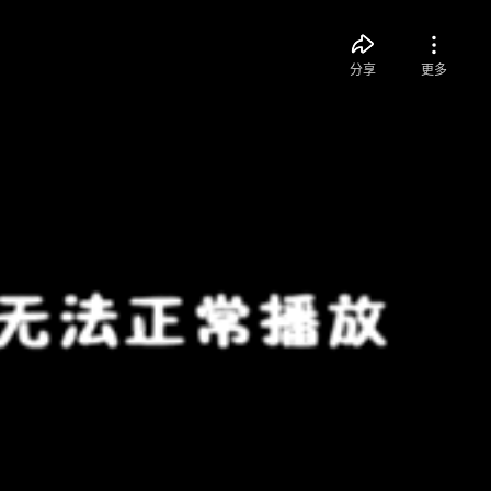
分享
更多