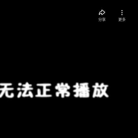
分享
更多