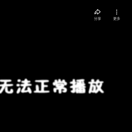
分享
更多