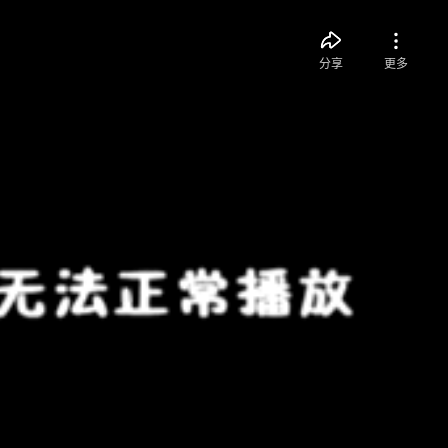
分享
更多