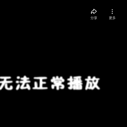
分享
更多