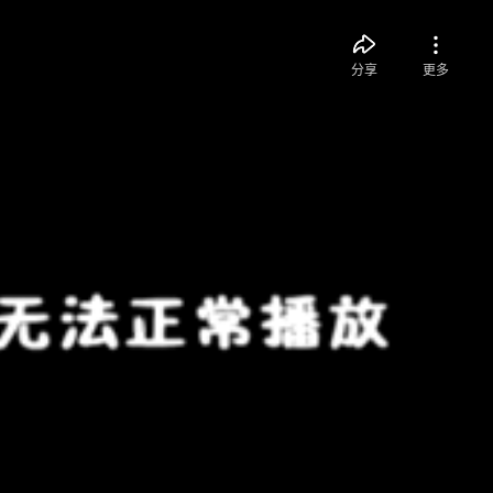
分享
更多