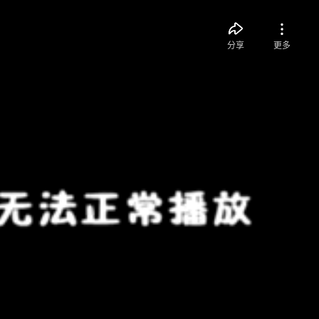
分享
更多