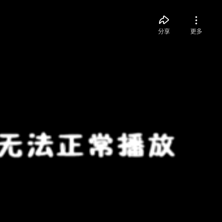
分享
更多