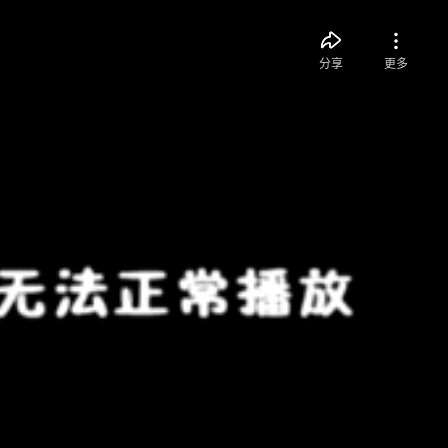
分享
更多