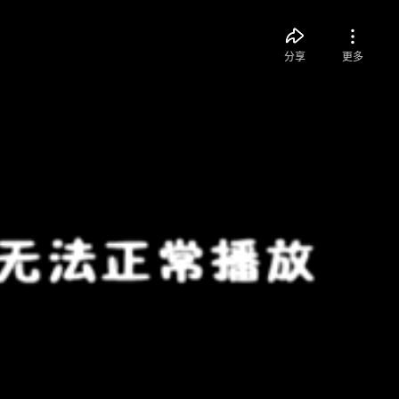
分享
更多