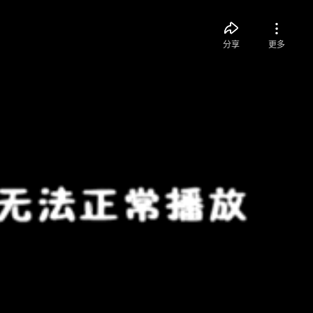
分享
更多