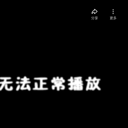
分享
更多