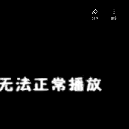
分享
更多