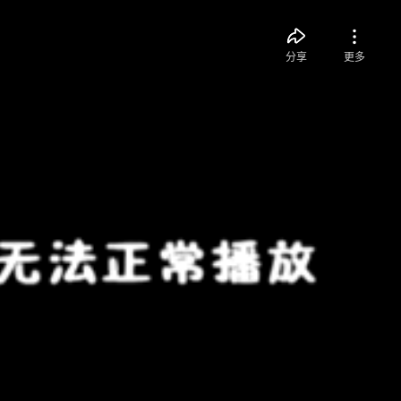
分享
更多