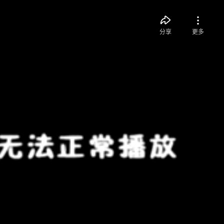
分享
更多