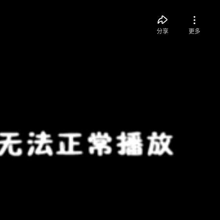
分享
更多