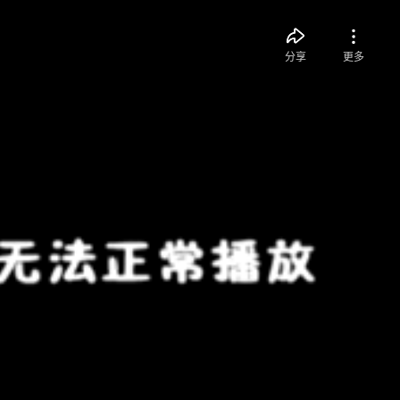
分享
更多