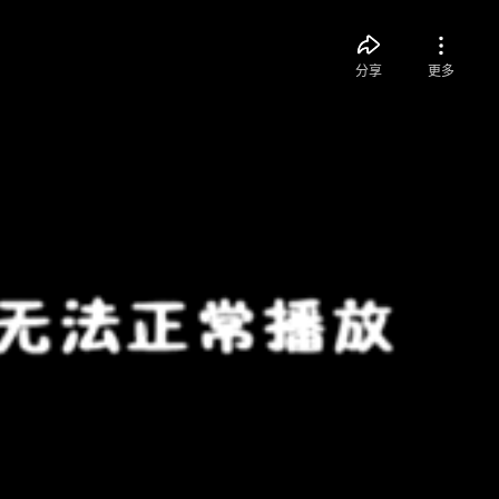
分享
更多