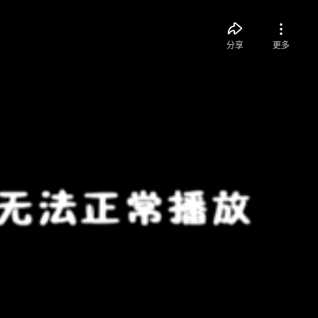
分享
更多