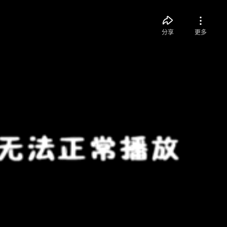
分享
更多