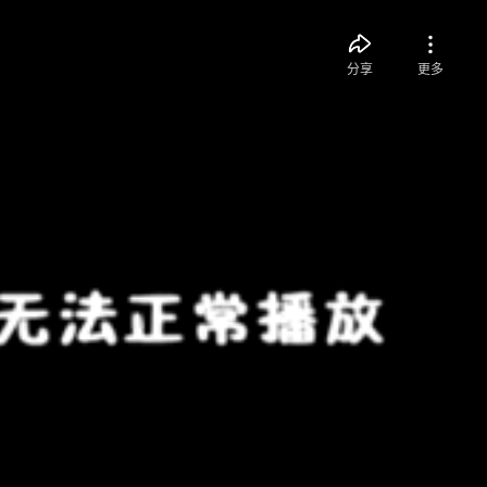
分享
更多