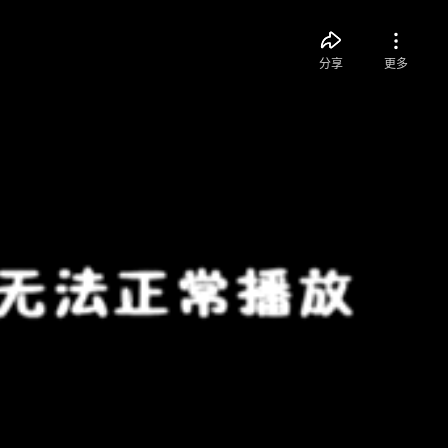
分享
更多