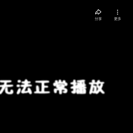
分享
更多