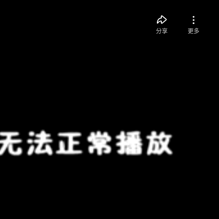
分享
更多