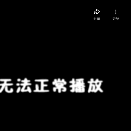
分享
更多