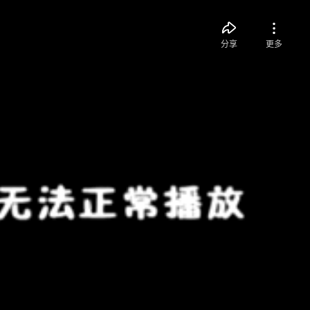
分享
更多